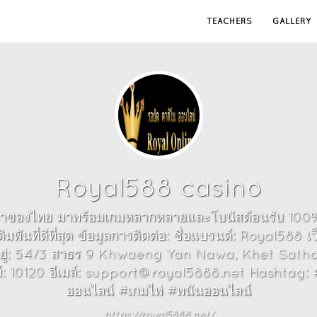
TEACHERS
GALLERY
Royal588 casino
ำของไทย มาพร้อมเกมหลากหลายและโบนัสต้อนรับ 100%ร
ิมพันที่ดีที่สุด ข้อมูลการติดต่อ: ชื่อแบรนด์: Royal588
ที่อยู่: 54/3 สาธร 9 Khwaeng Yan Nawa, Khet S
ย์: 10120 อีเมล์: support@royal5888.net Hashtag:
ออนไลน์ #เกมไพ่ #พนันออนไลน์
https://royal5888.net/