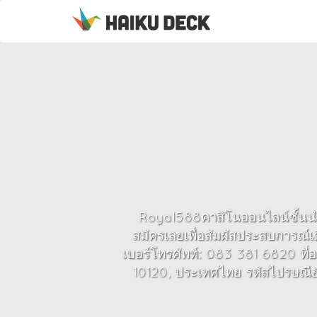
Royal588คาสิโนออนไลน์ชั้นน
สมัครเลยเพื่อสัมผัสประสบการณ์เด
เบอร์โทรศัพท์: 083 381 6820 
10120, ประเทศไทย รหัสไปรษณี