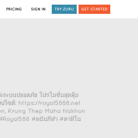
PRICING
SIGN IN
TRY ZURU
GET STARTED
ะบบปลอดภัย โปรโมชั่นสุดคุ้ม
 เว็บไซต์: https://royal5888.net
athon, Krung Thep Maha Nakhon
 #Royal588 #พนันกีฬา #คาสิโน