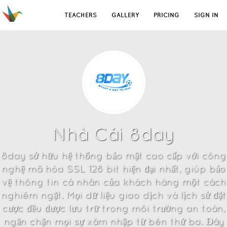
TEACHERS
GALLERY
PRICING
SIGN IN
Nhà Cái 8day
8day sở hữu hệ thống bảo mật cao cấp với công
nghệ mã hóa SSL 128 bit hiện đại nhất, giúp bảo
vệ thông tin cá nhân của khách hàng một cách
nghiêm ngặt. Mọi dữ liệu giao dịch và lịch sử đặt
cược đều được lưu trữ trong môi trường an toàn,
ngăn chặn mọi sự xâm nhập từ bên thứ ba. Đây