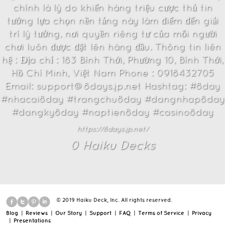
chính là lý do khiến hàng triệu cược thủ tin
tưởng lựa chọn nền tảng này làm điểm đến giải
trí lý tưởng, nơi quyền riêng tư của mỗi người
chơi luôn được đặt lên hàng đầu. Thông tin liên
hệ : Địa chỉ : 183 Bình Thới, Phường 10, Bình Thới,
Hồ Chí Minh, Việt Nam Phone : 0918432705
Email: support@8days.jp.net Hashtag: #8day
#nhacai8day #trangchu8day #dangnhap8day
#dangky8day #naptien8day #casino8day
https://8days.jp.net/
0
Haiku Deck
s
© 2019 Haiku Deck, Inc. All rights reserved.
Blog
|
Reviews
|
Our Story
|
Support
|
FAQ
|
Terms of Service
|
Privacy
|
Presentations