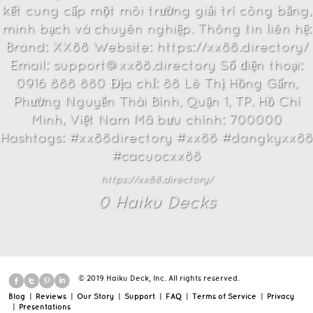
kết cung cấp một môi trường giải trí công bằng,
minh bạch và chuyên nghiệp. Thông tin liên hệ:
Brand: XX88 Website: https://xx88.directory/
Email: support@xx88.directory Số điện thoại:
0916 888 880 Địa chỉ: 88 Lê Thị Hồng Gấm,
Phường Nguyễn Thái Bình, Quận 1, TP. Hồ Chí
Minh, Việt Nam Mã bưu chính: 700000
Hashtags: #xx88directory #xx88 #dangkyxx88
#cacuocxx88
https://xx88.directory/
0
Haiku Deck
s
© 2019 Haiku Deck, Inc. All rights reserved.
Blog
|
Reviews
|
Our Story
|
Support
|
FAQ
|
Terms of Service
|
Privacy
|
Presentations