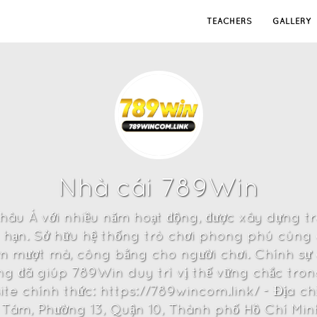
TEACHERS
GALLERY
Nhà cái 789Win
hâu Á với nhiều năm hoạt động, được xây dựng tr
i hạn. Sở hữu hệ thống trò chơi phong phú cùng
m mượt mà, công bằng cho người chơi. Chính sự 
g đã giúp 789Win duy trì vị thế vững chắc trong l
 chính thức: https://789wincom.link/ - Địa chỉ 
ám, Phường 13, Quận 10, Thành phố Hồ Chí Minh