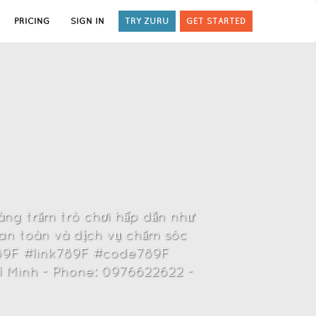
PRICING
SIGN IN
TRY ZURU
GET STARTED
hàng trăm trò chơi hấp dẫn như
t an toàn và dịch vụ chăm sóc
9F #link789F #code789F
í Minh - Phone: 0976622622 -