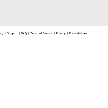
ory
|
Support
|
FAQ
|
Terms of Service
|
Privacy
|
Presentations