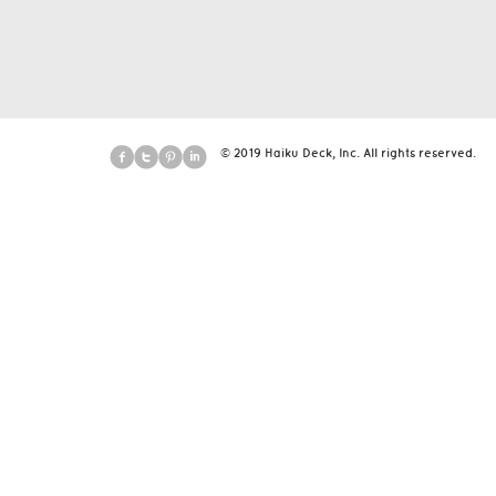
© 2019 Haiku Deck, Inc. All rights reserved.