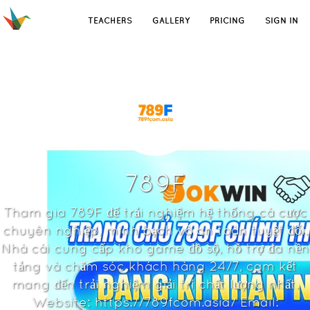
TEACHERS
GALLERY
PRICING
SIGN IN
789F
Tham gia 789F để trải nghiệm hệ thống cá cược
chuyên nghiệp, minh bạch và an toàn tuyệt đối.
Nhà cái cung cấp kho game đồ sộ, hỗ trợ đa nền
tảng và chăm sóc khách hàng 24/7, cam kết
mang đến trải nghiệm giải trí chất lượng nhất.
Website: https://789fcom.asia/ Email: