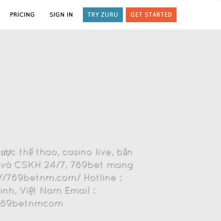
PRICING
SIGN IN
TRY ZURU
GET STARTED
ược thể thao, casino live, bắn
o và CSKH 24/7, 789bet mang
s://789betnm.com/ Hotline :
inh, Việt Nam Email :
#789betnmcom