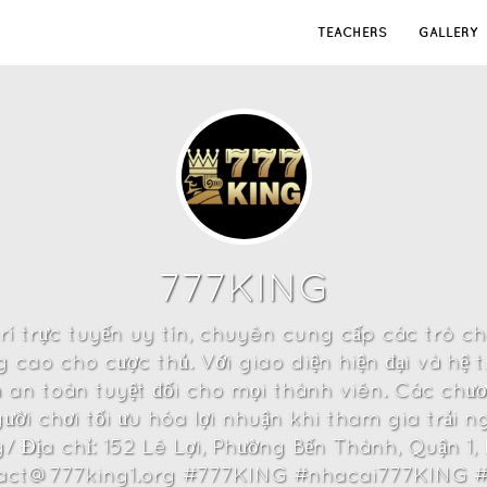
TEACHERS
GALLERY
777KING
rí trực tuyến uy tín, chuyên cung cấp các trò ch
g cao cho cược thủ. Với giao diện hiện đại và hệ 
m an toàn tuyệt đối cho mọi thành viên. Các chươ
ời chơi tối ưu hóa lợi nhuận khi tham gia trải ng
/ Địa chỉ: 152 Lê Lợi, Phường Bến Thành, Quận 1
tact@777king1.org #777KING #nhacai777KING #