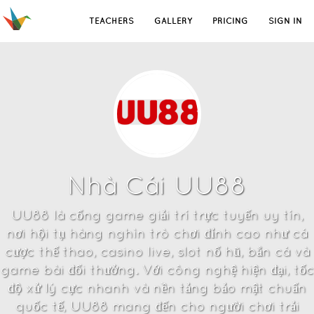
TEACHERS
GALLERY
PRICING
SIGN IN
Nhà Cái UU88
UU88 là cổng game giải trí trực tuyến uy tín,
nơi hội tụ hàng nghìn trò chơi đỉnh cao như cá
cược thể thao, casino live, slot nổ hũ, bắn cá và
game bài đổi thưởng. Với công nghệ hiện đại, tốc
độ xử lý cực nhanh và nền tảng bảo mật chuẩn
quốc tế, UU88 mang đến cho người chơi trải