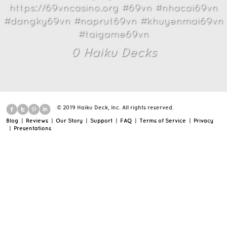
https://69vncasino.org #69vn #nhacai69vn
#dangky69vn #naprut69vn #khuyenmai69vn
#taigame69vn
0
Haiku Deck
s
© 2019 Haiku Deck, Inc. All rights reserved.
Blog
|
Reviews
|
Our Story
|
Support
|
FAQ
|
Terms of Service
|
Privacy
|
Presentations