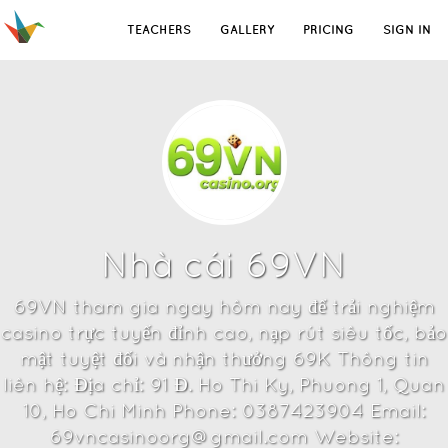
TEACHERS
GALLERY
PRICING
SIGN IN
Nhà cái 69VN
69VN tham gia ngay hôm nay để trải nghiệm
casino trực tuyến đỉnh cao, nạp rút siêu tốc, bảo
mật tuyệt đối và nhận thưởng 69K Thông tin
liên hệ: Địa chỉ: 91 Đ. Ho Thi Ky, Phuong 1, Quan
10, Ho Chi Minh Phone: 0387423904 Email:
69vncasinoorg@gmail.com Website: