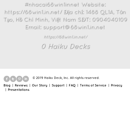
#nhacai68win1innet Website:
https://68win1.in.net/ Địa chỉ: 1488 QL1A, Tân
Tạo, Hồ Chí Minh, Việt Nam SĐT: 0904040109
Email: support@68win1.in.net
https://68win1.in.net/
0
Haiku Deck
s
© 2019 Haiku Deck, Inc. All rights reserved.
Blog
|
Reviews
|
Our Story
|
Support
|
FAQ
|
Terms of Service
|
Privacy
|
Presentations