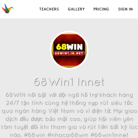
TEACHERS
GALLERY
PRICING
SIGN IN
68Win1 Innet
68WIN nổi bật với đội ngũ hỗ trợ khách hàng
24/7 tận tình cùng hệ thống nạp rút siêu tốc
qua ngân hàng Việt Nam và ví điện tử. Mọi giao
dịch đều được bảo mật cao, giúp hội viên yên
tâm tuyệt đối khi tham gia và rút tiền bất kỳ lúc
nào. #68win #nhacai68win #68win1innet