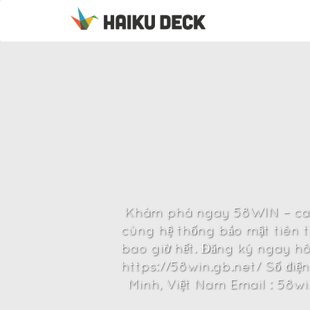
Khám phá ngay 58WIN – casin
cùng hệ thống bảo mật tiên t
bao giờ hết. Đăng ký ngay hô
https://58win.gb.net/ Số điệ
Minh, Việt Nam Email : 5