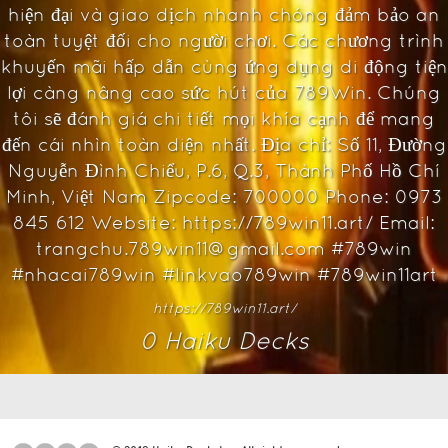
hiện đại và giao dịch nhanh chóng đảm bảo an
toàn tuyệt đối cho người chơi. Các chương trình
khuyến mãi hấp dẫn cùng ứng dụng di động tiện
lợi càng nâng cao sức hút của 789Win. Chúng
tôi sẽ đánh giá chi tiết mọi khía cạnh để mang
đến cái nhìn toàn diện nhất. Địa chỉ: Số 11, Đường
Nguyễn Đình Chiểu, P.6, Q.3, Thành Phố Hồ Chí
Minh, Việt Nam Zipcode: 700000 Phone: 0973
845 612 Website: https://789win11.art/ Email:
trangchu.789win11@gmail.com #789win
#nhacai789win #linkvao789win #789win11art
https://789win11.art/
0
Haiku Deck
s