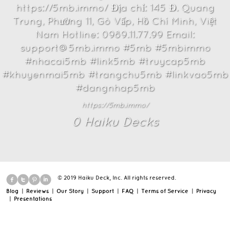
https://5mb.immo/ Địa chỉ: 145 Đ. Quang
Trung, Phường 11, Gò Vấp, Hồ Chí Minh, Việt
Nam Hotline: 0989.11.77.99 Email:
support@5mb.immo #5mb #5mbimmo
#nhacai5mb #link5mb #truycap5mb
#khuyenmai5mb #trangchu5mb #linkvao5mb
#dangnhap5mb
https://5mb.immo/
0
Haiku Deck
s
© 2019 Haiku Deck, Inc. All rights reserved.
Blog
|
Reviews
|
Our Story
|
Support
|
FAQ
|
Terms of Service
|
Privacy
|
Presentations