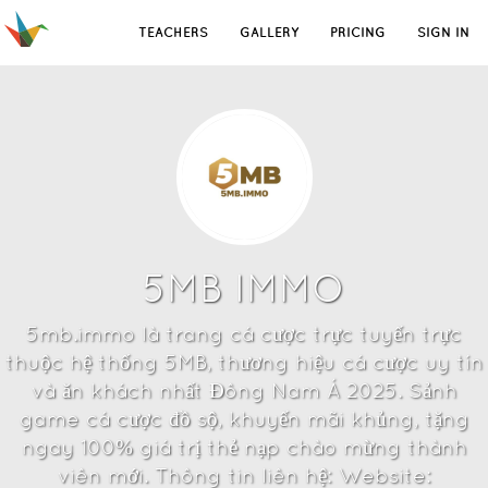
TEACHERS
GALLERY
PRICING
SIGN IN
5MB IMMO
5mb.immo là trang cá cược trực tuyến trực
thuộc hệ thống 5MB, thương hiệu cá cược uy tín
và ăn khách nhất Đông Nam Á 2025. Sảnh
game cá cược đồ sộ, khuyến mãi khủng, tặng
ngay 100% giá trị thẻ nạp chào mừng thành
viên mới. Thông tin liên hệ: Website: