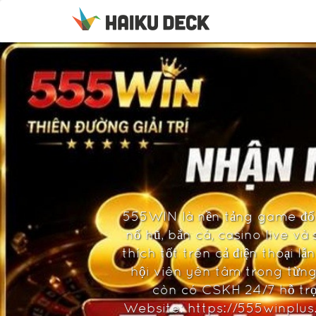
555WIN là nền tảng game đổi
nổ hũ, bắn cá, casino live v
thích tốt trên cả điện thoại l
hội viên yên tâm trong từng
còn có CSKH 24/7 hỗ trợ
Website: https://555winplus