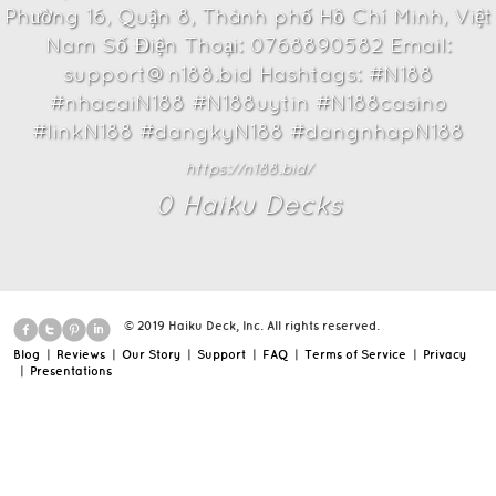
Phường 16, Quận 8, Thành phố Hồ Chí Minh, Việt
Nam Số Điện Thoại: 0768890582 Email:
support@n188.bid Hashtags: #N188
#nhacaiN188 #N188uytin #N188casino
#linkN188 #dangkyN188 #dangnhapN188
https://n188.bid/
0
Haiku Deck
s
© 2019 Haiku Deck, Inc. All rights reserved.
Blog
|
Reviews
|
Our Story
|
Support
|
FAQ
|
Terms of Service
|
Privacy
|
Presentations