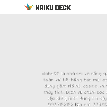
Nohu90 là nhà cái và cổng gam
toàn với hệ thống bảo mật ca
dạng gồm Nổ hũ, casino, mini
máy tính. Dịch vụ chăm sóc
địa chỉ giải trí đáng tin 
0937152152 Địa chỉ: 373/15