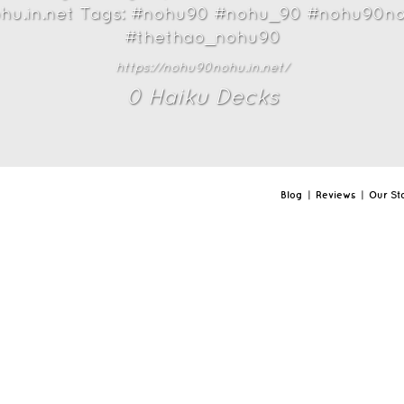
hu.in.net Tags: #nohu90 #nohu_90 #nohu90n
#thethao_nohu90
https://nohu90nohu.in.net/
0
Haiku Deck
s
Blog
|
Reviews
|
Our St