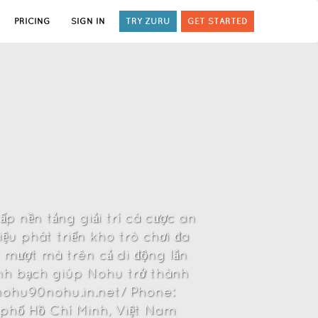
PRICING
SIGN IN
TRY ZURU
GET STARTED
p nền tảng giải trí cá cược an
ệu phát triển kho trò chơi đa
u mượt mà trên cả di động lẫn
nh bạch giúp Nohu trở thành
//nohu90nohu.in.net/ Phone:
h phố Hồ Chí Minh, Việt Nam