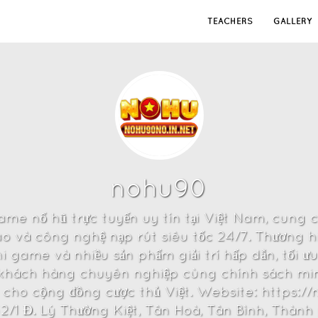
TEACHERS
GALLERY
nohu90
e nổ hũ trực tuyến uy tín tại Việt Nam, cung cấ
o và công nghệ nạp rút siêu tốc 24/7. Thương hi
 game và nhiều sản phẩm giải trí hấp dẫn, tối ư
 khách hàng chuyên nghiệp cùng chính sách mi
cậy cho cộng đồng cược thủ Việt. Website: https:
2/1 Đ. Lý Thường Kiệt, Tân Hoà, Tân Bình, Thàn