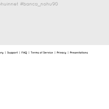
ohuinnet #banca_nohu90
ory
|
Support
|
FAQ
|
Terms of Service
|
Privacy
|
Presentations