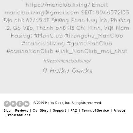
https://manclub.living/ Email:
manclubliving@gmail.com SĐT: 0948572135
Địa chỉ: 67/454F Đường Phan Huy Ích, Phường
12, Gò Vấp, Thành phố Hồ Chí Minh, Việt Nam
Hastag: #ManClub #trangchu_ManClub
#manclubliving #gameManClub
#casinoManClub #link_ManClub_moi_nhat
https://manclub.living/
0
Haiku Deck
s
© 2019 Haiku Deck, Inc. All rights reserved.
Blog
|
Reviews
|
Our Story
|
Support
|
FAQ
|
Terms of Service
|
Privacy
|
Presentations