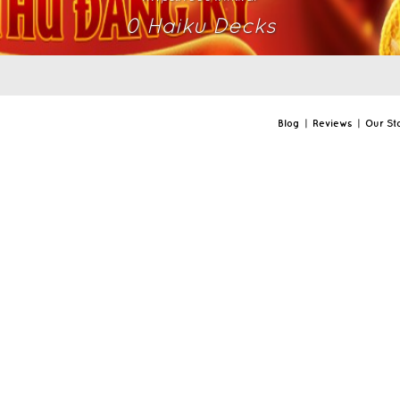
0
Haiku Deck
s
Blog
|
Reviews
|
Our St