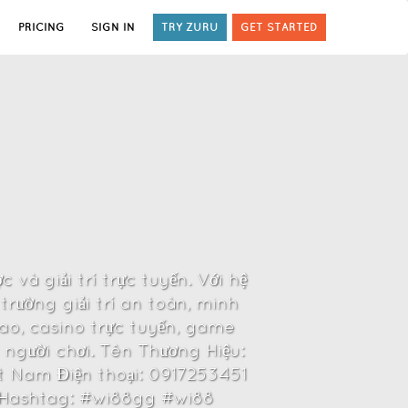
PRICING
SIGN IN
TRY ZURU
GET STARTED
và giải trí trực tuyến. Với hệ
rường giải trí an toàn, minh
ao, casino trực tuyến, game
a người chơi. Tên Thương Hiệu:
t Nam Điện thoại: 0917253451
 Hashtag: #wi88gg #wi88