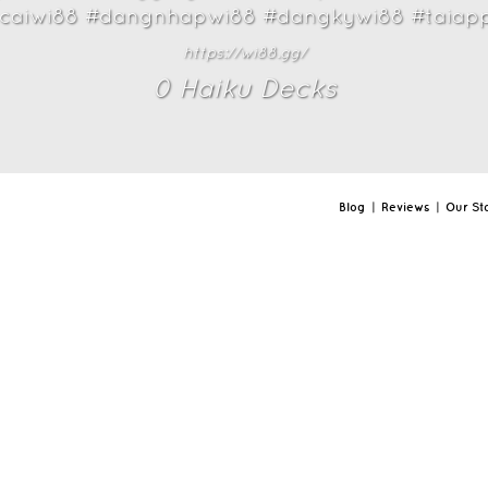
caiwi88 #dangnhapwi88 #dangkywi88 #taiap
https://wi88.gg/
0
Haiku Deck
s
Blog
|
Reviews
|
Our St