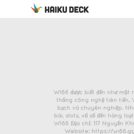
WI88 được biết đến như một nh
thống công nghệ tiên tiến, 
bạch và chuyên nghiệp. Nhà
bài, slots, xổ số đến hàng lo
WI88 Địa chỉ: 117 Nguyễn Kh
Website: https://wi88.