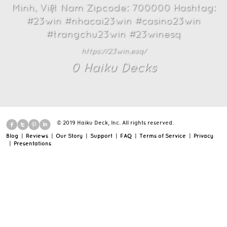
Minh, Việt Nam Zipcode: 700000 Hashtag:
#23win #nhacai23win #casino23win
#trangchu23win #23winesq
https://23win.esq/
0
Haiku Deck
s
© 2019 Haiku Deck, Inc. All rights reserved.
Blog
|
Reviews
|
Our Story
|
Support
|
FAQ
|
Terms of Service
|
Privacy
|
Presentations