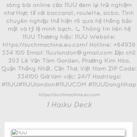
sòng bài online của 11UU đem lại trải nghiệm
như thực tế với baccarat, roulette, sicbo. Tính
chuyên nghiệp thể hiện rõ qua hệ thống bảo
mật và tỷ lệ minh bạch. 📞 Thông tin liên hệ
11UU Thương hiệu: 11UU Website:
https://suchmachine.eu.com/ Hotline: +84938
334 100 Email: 11uulondon@gmail.com Địa chỉ:
303 Lê Văn Tám Garden, Phường Kim Hòa,
Quận Thống Nhất, Cần Thơ, Việt Nam ZIP Code:
334100 Giờ làm việc: 24/7 Hashtags:
#11UU#11UUlondon#11UUCOM #11UUDangNhap
https://suchmachine.eu.com
1
Haiku Deck