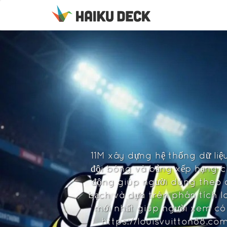
11M xây dựng hệ thống dữ liệ
đội bóng và bảng xếp hạng chi 
động giúp người dùng theo d
bạch và dựa trên phân tích l
mới nhất giúp người xem có 
https://louisvuitton88.co