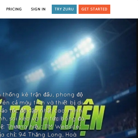
PRICING
SIGN IN
TRY ZURU
GET STARTED
m thống kê trận đấu, phong độ
trên cả máy tính và thiết bị di
ảo tốc độ cập nhật cao, minh
h, soi kèo và tin tức bóng đá
ệ: Thương hiệu: 11M Website:
ịa chỉ: 94 Thăng Long, Hoà