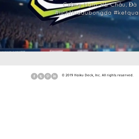
Cường Nam, Hải Châu, Đà
#lichthidaubongda #ketqu
© 2019 Haiku Deck, Inc. All rights reserved.