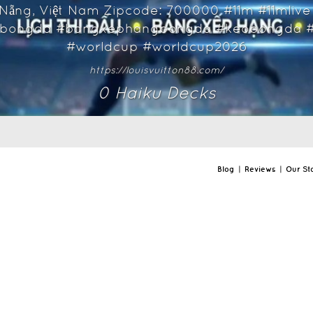
 Nẵng, Việt Nam Zipcode: 700000 #11m #11mliv
abongda #bangxephangbongda #keobongda #
#worldcup #worldcup2026
https://louisvuitton88.com/
0
Haiku Deck
s
Blog
|
Reviews
|
Our St