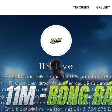
TEACHERS
GALLERY
11M Live
u bóng đá toàn diện thuộc 11M thể thao, bao gồ
tiết. Giao diện được tối ưu hiện đại, dễ sử dụng 
õi nhanh chóng. Hệ thống xử lý thông tin đảm b
ogic chuyên môn. 11M Live còn cung cấp nhận địn
góc nhìn sâu và chính xác hơn. Thông tin liên h
m/ Email: data@11m.live Hotline: 0943 724 678 Đ