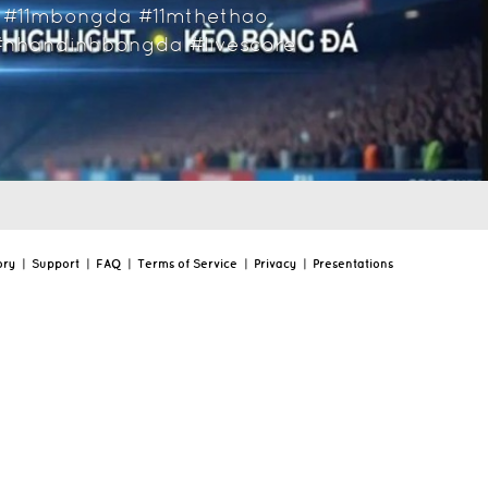
e #11mbongda #11mthethao
nhandinhbongda #livescore
ory
|
Support
|
FAQ
|
Terms of Service
|
Privacy
|
Presentations