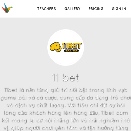
TEACHERS
GALLERY
PRICING
SIGN IN
11 bet
11bet là nền tảng giải trí nổi bật trong lĩnh vực
game bài và cá cược, cung cấp đa dạng trò chơi
và dịch vụ chất lượng. Với tiêu chí đặt sự hài
lòng của khách hàng lên hàng đầu, 11bet cam
kết mang lại cơ hội thắng lớn và trải nghiệm thú
vị, giúp người chơi yên tâm và tận hưởng từng