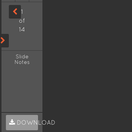
1
of
14
Slide
Notes
DOWNLOAD