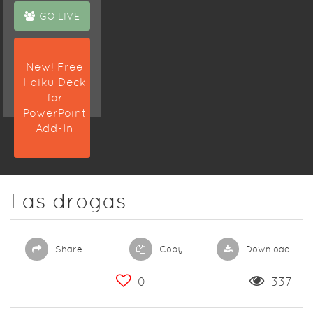
GO LIVE
New! Free
Haiku Deck
for
PowerPoint
Add-In
Las drogas
Share
Copy
Download
0
337