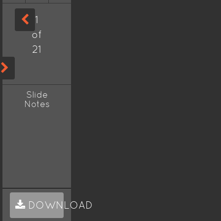
1
of
21
Slide
Notes
DOWNLOAD