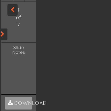
1
of
7
Slide
Notes
DOWNLOAD