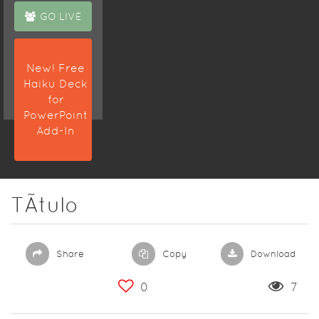
GO LIVE
New! Free
Haiku Deck
for
PowerPoint
Add-In
TÃ­tulo
Share
Copy
Download
0
7