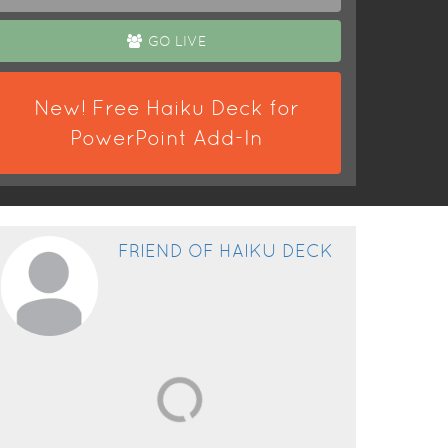
GO LIVE
New! Free Haiku Deck for
PowerPoint Add-In
FRIEND OF HAIKU DECK