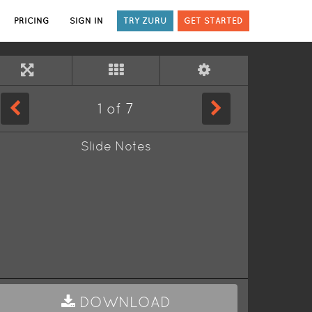
PRICING
SIGN IN
TRY ZURU
GET STARTED
1
of
7
Slide Notes
DOWNLOAD