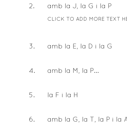
2
.
amb la J, la G i la P
CLICK TO ADD MORE TEXT H
3
.
amb la E, la D i la G
4
.
amb la M, la P...
5
.
la F i la H
6
.
amb la G, la T, la P i la 