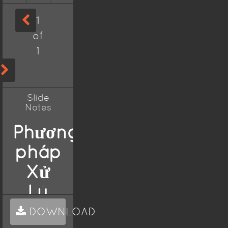
1
of
1
Slide
Notes
Phương
pháp
Xử
Lý
Nước
DOWNLOAD