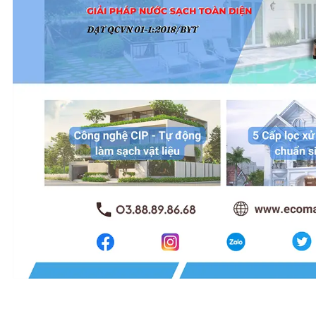
bẩn và ô
nhiễm.
Mặc dù
công nghệ
này hiệu quả
trong việc
lọc nước
sạch, điểm
hạn chế là
nước được
lọc qua RO
thiếu
khoáng chất
tự nhiên,
điều này có
thể làm giảm
giá trị dinh
dưỡng của