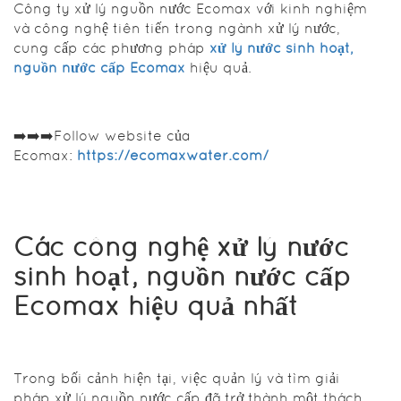
Công ty xử lý nguồn nước Ecomax với kinh nghiệm
Các
và công nghệ tiên tiến trong ngành xử lý nước,
công
cung cấp các phương pháp
xử lý nước sinh hoạt,
nguồn nước cấp Ecomax
hiệu quả.
nghệ
xử lý
nước
➡️➡️➡️Follow website của
Ecomax:
https://ecomaxwater.com/
sinh
hoạt,
nguồn
Các công nghệ xử lý nước
nước
sinh hoạt, nguồn nước cấp
cấp
Ecomax hiệu quả nhất
Ecomax
hiệu
quả
Trong bối cảnh hiện tại, việc quản lý và tìm giải
pháp xử lý nguồn nước cấp đã trở thành một thách