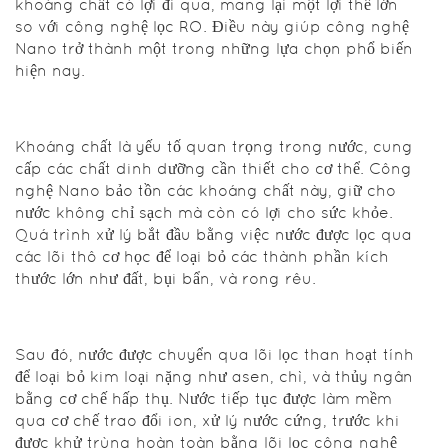
khoáng chất có lợi đi qua, mang lại một lợi thế lớn
ngày càng
so với công nghệ lọc RO. Điều này giúp công nghệ
khan hiếm
Nano trở thành một trong những lựa chọn phổ biến
và nhu cầu
hiện nay.
sử dụng
ngày càng
tăng, việc áp
dụng các
Khoáng chất là yếu tố quan trọng trong nước, cung
công nghệ
cấp các chất dinh dưỡng cần thiết cho cơ thể. Công
xử lý nước
nghệ Nano bảo tồn các khoáng chất này, giữ cho
cấp trở nên
nước không chỉ sạch mà còn có lợi cho sức khỏe.
cấp thiết để
Quá trình xử lý bắt đầu bằng việc nước được lọc qua
đảm bảo
các lõi thô cơ học để loại bỏ các thành phần kích
nguồn nước
thước lớn như đất, bụi bẩn, và rong rêu.
sinh hoạt
cho mọi gia
đình.
Sau đó, nước được chuyển qua lõi lọc than hoạt tính
để loại bỏ kim loại nặng như asen, chì, và thủy ngân
bằng cơ chế hấp thụ. Nước tiếp tục được làm mềm
Dưới đây là
qua cơ chế trao đổi ion, xử lý nước cứng, trước khi
những công
được khử trùng hoàn toàn bằng lõi lọc công nghệ