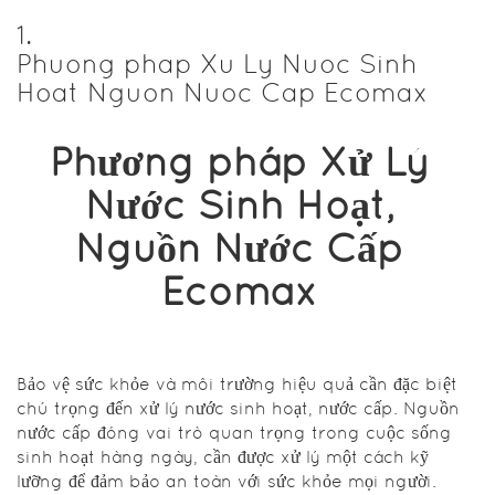
nghệ tiên
1
.
tiến trong
ngành xử lý
Phuong phap Xu Ly Nuoc Sinh
nước, cung
Hoat Nguon Nuoc Cap Ecomax
cấp các
phương
Phương pháp Xử Lý
pháp
xử lý
nước sinh
Nước Sinh Hoạt,
hoạt, nguồn
nước cấp
Nguồn Nước Cấp
Ecomax
hiệu
quả.
Ecomax
➡️➡️➡️Follow
website của
Bảo vệ sức khỏe và môi trường hiệu quả cần đặc biệt
Ecomax:
https://ecomaxwater.com/
chú trọng đến xử lý nước sinh hoạt, nước cấp. Nguồn
nước cấp đóng vai trò quan trọng trong cuộc sống
sinh hoạt hàng ngày, cần được xử lý một cách kỹ
lưỡng để đảm bảo an toàn với sức khỏe mọi người.