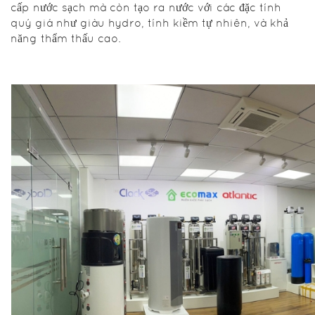
cấp nước sạch mà còn tạo ra nước với các đặc tính
lựa chọn phổ
quý giá như giàu hydro, tính kiềm tự nhiên, và khả
biến hiện
năng thẩm thấu cao.
nay.
Khoáng chất
là yếu tố
quan trọng
trong nước,
cung cấp
các chất
dinh dưỡng
cần thiết cho
cơ thể. Công
nghệ Nano
bảo tồn các
khoáng chất
này, giữ cho
nước không
chỉ sạch mà