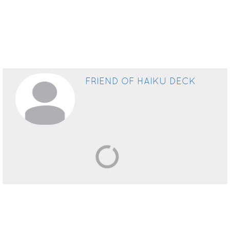
nước điện
giải ion
kiềm, hoạt
động trên
nguyên lý
tách phân tử
nước thành
FRIEND OF HAIKU DECK
ion H+ và
OH-. Điều
này tạo ra
hai loại
nước: nước
điện giải ion
kiềm và
nước điện
giải ion axit.
Quá trình
bắt đầu bằng
việc lọc nước
qua bộ lọc