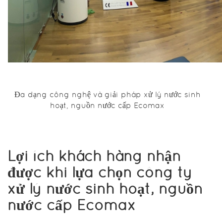
còn có lợi
cho sức
khỏe. Quá
trình xử lý
bắt đầu bằng
việc nước
được lọc qua
các lõi thô
Đa dạng công nghệ và giải pháp xử lý nước sinh
cơ học để
hoạt, nguồn nước cấp Ecomax
loại bỏ các
thành phần
kích thước
lớn như đất,
Lợi ích khách hàng nhận
bụi bẩn, và
rong rêu.
được khi lựa chọn công ty
xử lý nước sinh hoạt, nguồn
nước cấp Ecomax
Sau đó, nước
được chuyển