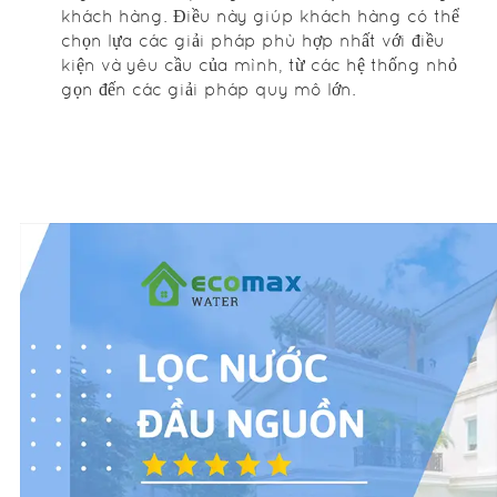
nguồn nước
khách hàng. Điều này giúp khách hàng có thể
cấp Ecomax
chọn lựa các giải pháp phù hợp nhất với điều
lọc nước RO
kiện và yêu cầu của mình, từ các hệ thống nhỏ
này đã rất
gọn đến các giải pháp quy mô lớn.
phổ biến
nhờ vào sự
tiến bộ công
nghệ và nhu
cầu cải thiện
chất lượng
cuộc sống.
Màng lọc RO
có các khe
lọc cực nhỏ,
chỉ 0,0001
micromet,
cho phép
phân tử
nước đi qua
nhưng chặn
lại các chất