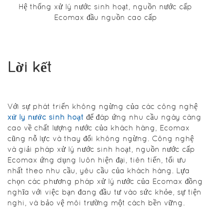
Hệ thống xử lý nước sinh hoạt, nguồn nước cấp
nước.
Ecomax đầu nguồn cao cấp
Xử lý
Lời kết
nước
cấp
bằng
Với sự phát triển không ngừng của các công nghệ
công
xử lý nước sinh hoạt
để đáp ứng nhu cầu ngày càng
nghệ
cao về chất lượng nước của khách hàng, Ecomax
điện giải
cũng nỗ lực và thay đổi không ngừng. Công nghệ
và giải pháp xử lý nước sinh hoạt, nguồn nước cấp
Ecomax ứng dụng luôn hiện đại, tiên tiến, tối ưu
nhất theo nhu cầu, yêu cầu của khách hàng. Lựa
Công nghệ
chọn các phương pháp xử lý nước của Ecomax đồng
điện giải
nghĩa với việc bạn đang đầu tư vào sức khỏe, sự tiện
thường thấy
nghi, và bảo vệ môi trường một cách bền vững.
ở các bộ
máy lọc