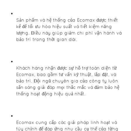
bạc, loại bỏ
vi khuẩn và
các kim loại
Sản phẩm và hệ thống của Ecomax được thiết
còn sót lại.
kế để tối ưu hóa hiệu suất và tiết kiệm năng
lượng. Điều này giúp giảm chi phí vận hành và
bảo trì trong thời gian dài.
Xử lý
nước
cấp
Khách hàng nhận được sự hỗ trợ toàn diện từ
bằng
Ecomax, bao gồm tư vấn kỹ thuật, lắp đặt, và
bảo trì. Đội ngũ chuyên gia của công ty luôn
công
sẵn sàng giải đáp mọi thắc mắc và đảm bảo hệ
nghệ RO
thống hoạt động hiệu quả nhất.
Công nghệ
xử lý nước
Ecomax cung cấp các giải pháp linh hoạt và
sinh hoạt,
tùy chỉnh để đáp ứng nhu cầu cụ thể của từng