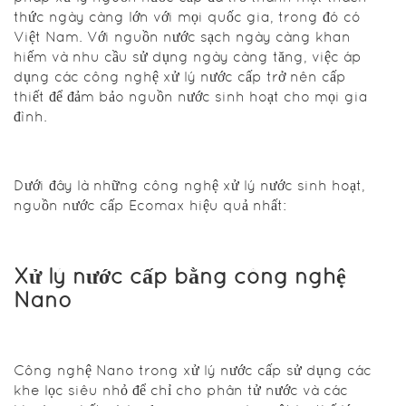
nhất
thức ngày càng lớn với mọi quốc gia, trong đó có
Việt Nam. Với nguồn nước sạch ngày càng khan
hiếm và nhu cầu sử dụng ngày càng tăng, việc áp
Trong bối
dụng các công nghệ xử lý nước cấp trở nên cấp
cảnh hiện
thiết để đảm bảo nguồn nước sinh hoạt cho mọi gia
tại, việc
đình.
quản lý và
tìm giải
pháp xử lý
Dưới đây là những công nghệ xử lý nước sinh hoạt,
nguồn nước
nguồn nước cấp Ecomax hiệu quả nhất:
cấp đã trở
thành một
thách thức
Xử lý nước cấp bằng công nghệ
ngày càng
lớn với mọi
Nano
quốc gia,
trong đó có
Việt Nam.
Công nghệ Nano trong xử lý nước cấp sử dụng các
Với nguồn
khe lọc siêu nhỏ để chỉ cho phân tử nước và các
nước sạch