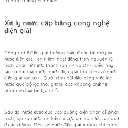
trị dinh dưỡng của nước.
Công nghệ
Nano trong
xử lý nước
cấp sử dụng
Xử lý nước cấp bằng công nghệ
các khe lọc
điện giải
siêu nhỏ để
chỉ cho
phân tử
nước và các
Công nghệ điện giải thường thấy ở các bộ máy lọc
khoáng chất
nước điện giải ion kiềm, hoạt động trên nguyên lý
có lợi đi qua,
tách phân tử nước thành ion H+ và OH-. Điều này
mang lại
tạo ra hai loại nước: nước điện giải ion kiềm và nước
một lợi thế
điện giải ion axit. Quá trình bắt đầu bằng việc lọc
lớn so với
nước qua bộ lọc thô, giữ lại các khoáng chất tự
công nghệ
nhiên và loại bỏ tạp chất.
lọc RO. Điều
này giúp
công nghệ
Sau đó, nước được đưa vào buồng điện phân để phân
Nano trở
tách, tạo ra nước ion kiềm ở cực âm và nước ion axit
thành một
ở cực dương. Máy lọc nước điện giải không chỉ cung
trong những