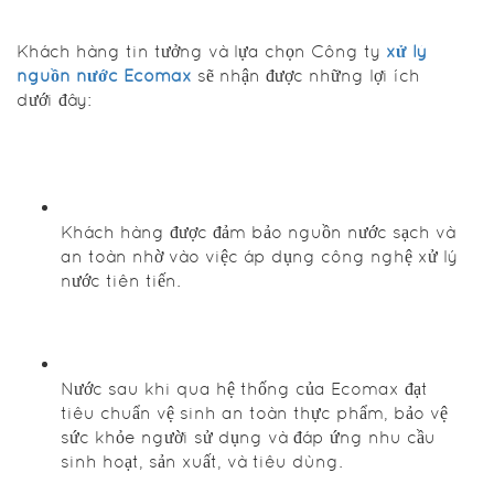
qua lõi lọc
than hoạt
tính để loại
Khách hàng tin tưởng và lựa chọn Công ty
xử lý
bỏ kim loại
nguồn nước Ecomax
sẽ nhận được những lợi ích
nặng như
dưới đây:
asen, chì, và
thủy ngân
bằng cơ chế
hấp thụ.
Nước tiếp
Khách hàng được đảm bảo nguồn nước sạch và
tục được làm
an toàn nhờ vào việc áp dụng công nghệ xử lý
mềm qua cơ
nước tiên tiến.
chế trao đổi
ion, xử lý
nước cứng,
trước khi
Nước sau khi qua hệ thống của Ecomax đạt
được khử
tiêu chuẩn vệ sinh an toàn thực phẩm, bảo vệ
trùng hoàn
sức khỏe người sử dụng và đáp ứng nhu cầu
toàn bằng
sinh hoạt, sản xuất, và tiêu dùng.
lõi lọc công
nghệ phủ