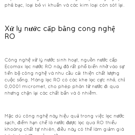
nghệ xử lý
phủ bạc, loại bỏ vi khuẩn và các kim loại còn sót lại.
nước sinh
hoạt, nguồn
nước cấp
Xử lý nước cấp bằng công nghệ
Ecomax hiệu
RO
quả nhất:
Công nghệ xử lý nước sinh hoạt, nguồn nước cấp
Xử lý
Ecomax lọc nước RO này đã rất phổ biến nhờ vào sự
nước
tiến bộ công nghệ và nhu cầu cải thiện chất lượng
cuộc sống. Màng lọc RO có các khe lọc cực nhỏ, chỉ
cấp
0,0001 micromet, cho phép phân tử nước đi qua
bằng
nhưng chặn lại các chất bẩn và ô nhiễm.
công
nghệ
Nano
Mặc dù công nghệ này hiệu quả trong việc lọc nước
sạch, điểm hạn chế là nước được lọc qua RO thiếu
khoáng chất tự nhiên, điều này có thể làm giảm giá