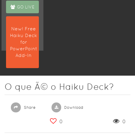
GO LIVE
New! Free
Haiku Deck
for
PowerPoint
Add-In
O que Ã© o Haiku Deck?
Share
Download
0
0