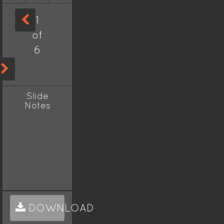
1
of
6
Slide
Notes
DOWNLOAD