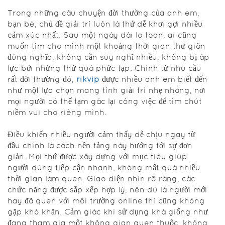
chịu ngay từ
Trong những câu chuyện đời thường của anh em,
đầu chính là
bạn bè, chủ đề giải trí luôn là thứ dễ khơi gợi nhiều
cách nền
cảm xúc nhất. Sau một ngày dài lo toan, ai cũng
tảng này
muốn tìm cho mình một khoảng thời gian thư giãn
hướng tới sự
đúng nghĩa, không cần suy nghĩ nhiều, không bị áp
đơn giản.
lực bởi những thứ quá phức tạp. Chính từ nhu cầu
Mọi thứ được
rất đời thường đó,
rikvip
được nhiều anh em biết đến
xây dựng
như một lựa chọn mang tính giải trí nhẹ nhàng, nơi
với mục tiêu
mọi người có thể tạm gác lại công việc để tìm chút
giúp người
niềm vui cho riêng mình.
dùng tiếp
cận nhanh,
Điều khiến nhiều người cảm thấy dễ chịu ngay từ
không mất
đầu chính là cách nền tảng này hướng tới sự đơn
quá nhiều
giản. Mọi thứ được xây dựng với mục tiêu giúp
thời gian
người dùng tiếp cận nhanh, không mất quá nhiều
làm quen.
thời gian làm quen. Giao diện nhìn rõ ràng, các
Giao diện
chức năng được sắp xếp hợp lý, nên dù là người mới
nhìn rõ
hay đã quen với môi trường online thì cũng không
ràng, các
gặp khó khăn. Cảm giác khi sử dụng khá giống như
chức năng
đang tham gia một không gian quen thuộc, không