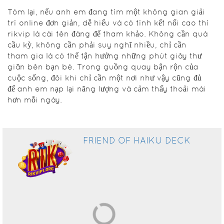
chọn đều
Tóm lại, nếu anh em đang tìm một không gian giải
mang lại
trí online đơn giản, dễ hiểu và có tính kết nối cao thì
một cảm
rikvip là cái tên đáng để tham khảo. Không cần quá
giác riêng,
cầu kỳ, không cần phải suy nghĩ nhiều, chỉ cần
giúp người
tham gia là có thể tận hưởng những phút giây thư
tham gia
giãn bên bạn bè. Trong guồng quay bận rộn của
không bị
cuộc sống, đôi khi chỉ cần một nơi như vậy cũng đủ
nhàm chán.
để anh em nạp lại năng lượng và cảm thấy thoải mái
Nhờ vậy,
hơn mỗi ngày.
rikvip tạo
được sự cân
bằng giữa
FRIEND OF HAIKU DECK
tính giải trí
và sự thoải
mái, phù
hợp với
nhiều đối
tượng khác
nhau trong
cộng đồng.