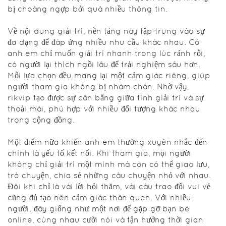
được sắp xếp
bị choáng ngợp bởi quá nhiều thông tin.
hợp lý, nên
dù là người
Về nội dung giải trí, nền tảng này tập trung vào sự
mới hay đã
đa dạng để đáp ứng nhiều nhu cầu khác nhau. Có
quen với
anh em chỉ muốn giải trí nhanh trong lúc rảnh rỗi,
môi trường
có người lại thích ngồi lâu để trải nghiệm sâu hơn.
online thì
Mỗi lựa chọn đều mang lại một cảm giác riêng, giúp
cũng không
người tham gia không bị nhàm chán. Nhờ vậy,
gặp khó
rikvip tạo được sự cân bằng giữa tính giải trí và sự
khăn. Cảm
thoải mái, phù hợp với nhiều đối tượng khác nhau
giác khi sử
trong cộng đồng.
dụng khá
giống như
Một điểm nữa khiến anh em thường xuyên nhắc đến
đang tham
chính là yếu tố kết nối. Khi tham gia, mọi người
gia một
không chỉ giải trí một mình mà còn có thể giao lưu,
không gian
trò chuyện, chia sẻ những câu chuyện nhỏ với nhau.
quen thuộc,
Đôi khi chỉ là vài lời hỏi thăm, vài câu trao đổi vui vẻ
không bị
cũng đủ tạo nên cảm giác thân quen. Với nhiều
choáng
người, đây giống như một nơi để gặp gỡ bạn bè
ngợp bởi
online, cùng nhau cười nói và tận hưởng thời gian