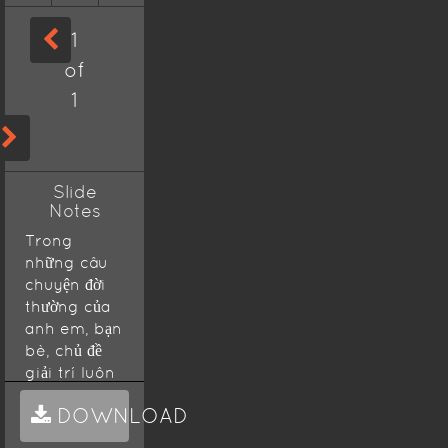
1
of
1
Slide
Notes
Trong
những câu
chuyện đời
thường của
anh em, bạn
bè, chủ đề
giải trí luôn
là thứ dễ
DOWNLOAD
khơi gợi
nhiều cảm