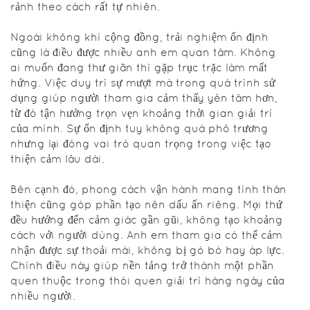
quá nhiều
rảnh theo cách rất tự nhiên.
thông tin.
Ngoài không khí cộng đồng, trải nghiệm ổn định
Về nội dung
cũng là điều được nhiều anh em quan tâm. Không
giải trí, nền
ai muốn đang thư giãn thì gặp trục trặc làm mất
tảng này tập
hứng. Việc duy trì sự mượt mà trong quá trình sử
trung vào sự
dụng giúp người tham gia cảm thấy yên tâm hơn,
đa dạng để
từ đó tận hưởng trọn vẹn khoảng thời gian giải trí
đáp ứng
của mình. Sự ổn định tuy không quá phô trương
nhiều nhu
nhưng lại đóng vai trò quan trọng trong việc tạo
cầu khác
thiện cảm lâu dài.
nhau. Có
anh em chỉ
Bên cạnh đó, phong cách vận hành mang tính thân
muốn giải trí
thiện cũng góp phần tạo nên dấu ấn riêng. Mọi thứ
nhanh trong
đều hướng đến cảm giác gần gũi, không tạo khoảng
lúc rảnh rỗi,
cách với người dùng. Anh em tham gia có thể cảm
có người lại
nhận được sự thoải mái, không bị gò bó hay áp lực.
thích ngồi
Chính điều này giúp nền tảng trở thành một phần
lâu để trải
quen thuộc trong thói quen giải trí hàng ngày của
nghiệm sâu
nhiều người.
hơn. Mỗi lựa