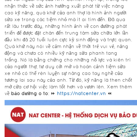
nhận thức về sức ảnh hưởng xuất phát từ việc nâng
cao kỹ năng, quá khứ của anh thợ là hình ảnh người
sửa xe trong các tiệm nhỏ mà ít ai tìm đến. Đã qua
rất lâu trước đây, những hình ảnh về con đường phát
triển để được đặt chân đến trung tâm sửa chữa lớn lần
đầu khi đã 20 tuổi luôn cực kỳ sinh động và trực quan.
Quá khứ này nói về cảm nhận về thời trẻ vui vẻ, năng
động và chưa có nhiều kỹ năng sửa phanh tang
trống. Nó là bằng chứng cho những nỗ lực và kiên trì
của người thợ, tư duy cởi mở và hoàn cảnh tiệm sửa
xe nhỏ có thể rèn luyện sự nâng cao tay nghề của
tương lai sau này của anh. Từ đó, kỹ năng là then chốt
mở cửa cơ hội việc làm tốt hơn và vươn lên. Xem thêm
về
bảo dưỡng ô tô
: ⏩
https://natcenter.vn
⏪