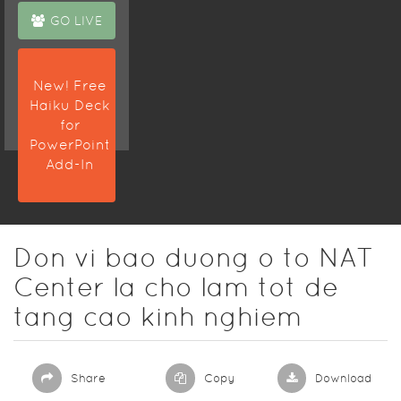
GO LIVE
New! Free
Haiku Deck
for
PowerPoint
Add-In
Don vi bao duong o to NAT
Center la cho lam tot de
tang cao kinh nghiem
Share
Copy
Download