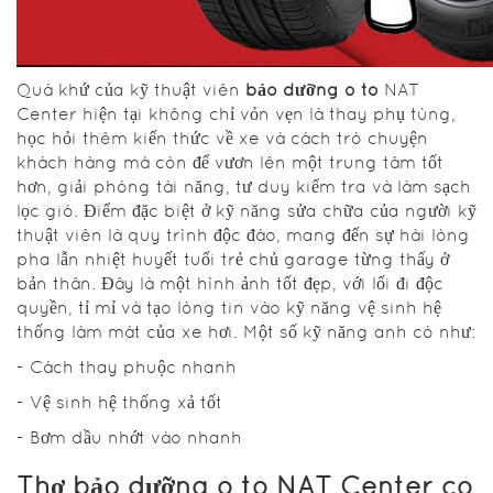
Quá khứ của kỹ thuật viên
bảo dưỡng ô tô
NAT
Center hiện tại không chỉ vỏn vẹn là thay phụ tùng,
học hỏi thêm kiến thức về xe và cách trò chuyện
khách hàng mà còn để vươn lên một trung tâm tốt
hơn, giải phóng tài năng, tư duy kiểm tra và làm sạch
lọc gió. Điểm đặc biệt ở kỹ năng sửa chữa của người kỹ
thuật viên là quy trình độc đáo, mang đến sự hài lòng
pha lẫn nhiệt huyết tuổi trẻ chủ garage từng thấy ở
bản thân. Đây là một hình ảnh tốt đẹp, với lối đi độc
quyền, tỉ mỉ và tạo lòng tin vào kỹ năng vệ sinh hệ
thống làm mát của xe hơi. Một số kỹ năng anh có như:
- Cách thay phuộc nhanh
- Vệ sinh hệ thống xả tốt
- Bơm dầu nhớt vào nhanh
Thợ bảo dưỡng ô tô NAT Center có