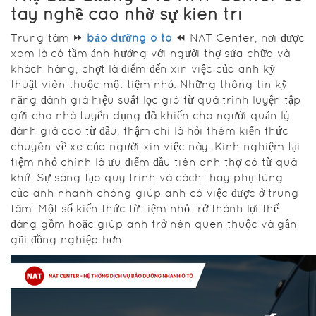
tay nghề cao nhờ sự kiên trì
Trung tâm ⏩
bảo dưỡng ô tô
⏪ NAT Center, nơi được
xem là có tầm ảnh hưởng với người thợ sửa chữa và
khách hàng, chợt là điểm đến xin việc của anh kỹ
thuật viên thuộc một tiệm nhỏ. Những thông tin kỹ
năng đánh giá hiệu suất lọc gió từ quá trình luyện tập
gửi cho nhà tuyển dụng đã khiến cho người quản lý
đánh giá cao từ đầu, thậm chí là hỏi thêm kiến thức
chuyên về xe của người xin việc này. Kinh nghiệm tại
tiệm nhỏ chính là ưu điểm đầu tiên anh thợ có từ quá
khứ. Sự sáng tạo quy trình và cách thay phụ tùng
của anh nhanh chóng giúp anh có việc được ở trung
tâm. Một số kiến thức từ tiệm nhỏ trở thành lợi thế
đáng gồm hoặc giúp anh trở nên quen thuộc và gần
gũi đồng nghiệp hơn.