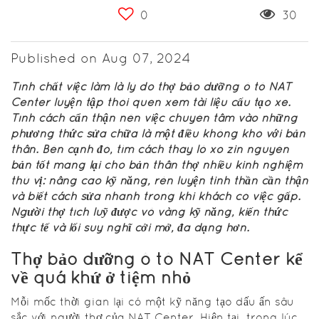
0
30
Published on Aug 07, 2024
Tính chất việc làm là lý do thợ bảo dưỡng ô tô NAT
Center luyện tập thói quen xem tài liệu cấu tạo xe.
Tính cách cẩn thận nên việc chuyên tâm vào những
phương thức sửa chữa là một điều không khó với bản
thân. Bên cạnh đó, tìm cách thay lò xo zin nguyên
bản tốt mang lại cho bản thân thợ nhiều kinh nghiệm
thú vị: nâng cao kỹ năng, rèn luyện tinh thần cần thận
và biết cách sửa nhanh trong khi khách có việc gấp.
Người thợ tích luỹ được vô vàng kỹ năng, kiến thức
thực tế và lối suy nghĩ cởi mở, đa dạng hơn.
Thợ bảo dưỡng ô tô NAT Center kể
về quá khứ ở tiệm nhỏ
Mỗi mốc thời gian lại có một kỹ năng tạo dấu ấn sâu
sắc với người thợ của NAT Center. Hiện tại, trong lúc