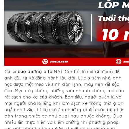
Cơ sở
bảo dưỡng ô tô
NAT Center là nơi rất đáng để
anh đầu tư và đồng hành lâu dài. Lúc ở tiệm nhỏ, anh
học được một mẹo vệ sinh dàn lạnh, máy nén rất độc
đáo. Mẹo này không những vừa nhanh chóng mà còn
rất sạch cho xe của khách. Ban đầu, người quản lý và
mọi người khá lo lắng khi làm sạch xe trong thời gian
ngắn như vậy thì liệu có ảnh hưởng gì đến các bộ phận
bên trong chiếc xe như bugi hay phuộc không. Qua
nhiều lần thực hiện và kiểm chứng thì phương pháp
cảu anh nhanh chóng được duyệt và áp dụng vào.