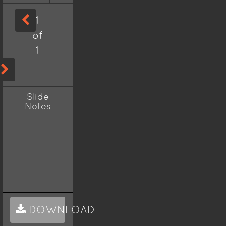
1
of
1
Slide
Notes
DOWNLOAD