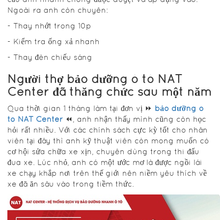
Ngoài ra anh còn chuyên:
- Thay nhớt trong 10p
- Kiểm tra ống xả nhanh
- Thay đèn chiếu sáng
Người thợ bảo dưỡng ô tô NAT
Center đã thăng chức sau một năm
Qua thời gian 1 tháng làm tại đơn vị ⏩
bảo dưỡng ô
tô NAT Center
⏪, anh nhận thấy mình cũng còn học
hỏi rất nhiều. Với các chính sách cực kỳ tốt cho nhân
viên tại đây thì anh kỹ thuật viên còn mong muốn có
cơ hội sửa chữa xe xịn, chuyên dùng trong thi đấu
đua xe. Lúc nhỏ, anh có một ước mơ là được ngồi lái
xe chạy khắp nơi trên thế giới nên niềm yêu thích về
xe đã ăn sâu vào trong tiềm thức.