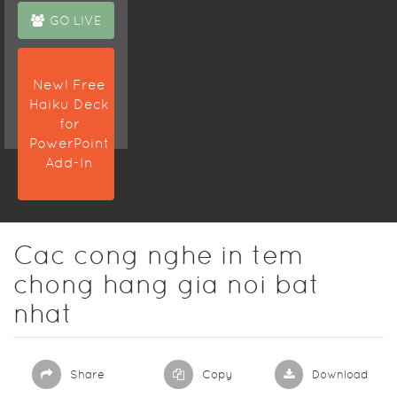
GO LIVE
New! Free
Haiku Deck
for
PowerPoint
Add-In
Cac cong nghe in tem
chong hang gia noi bat
nhat
Share
Copy
Download