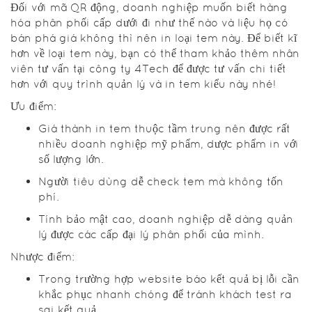
Đối với mã QR động, doanh nghiệp muốn biết hàng
hóa phân phối cấp dưới đi như thế nào và liệu họ có
bán phá giá không thì nên in loại tem này. Để biết kĩ
hơn về loại tem này, bạn có thể tham khảo thêm nhân
viên tư vấn tại công ty 4Tech để được tư vấn chi tiết
hơn với quy trình quản lý và in tem kiểu này nhé!
Ưu điểm:
Giá thành in tem thuộc tầm trung nên được rất
nhiều doanh nghiệp mỹ phẩm, dược phẩm in với
số lượng lớn.
Người tiêu dùng dễ check tem mà không tốn
phí.
Tính bảo mật cao, doanh nghiệp dễ dàng quản
lý được các cấp đại lý phân phối của mình.
Nhược điểm:
Trong trường hợp website báo kết quả bị lỗi cần
khắc phục nhanh chóng để tránh khách test ra
sai kết quả.