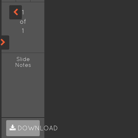
1
of
1
Slide
Notes
DOWNLOAD