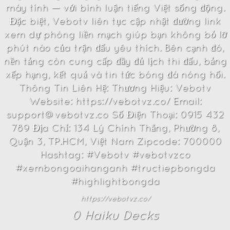
máy tính — với bình luận tiếng Việt sống động.
Đặc biệt, Vebotv liên tục cập nhật đường link
xem dự phòng liền mạch giúp bạn không bỏ lỡ
phút nào của trận đấu yêu thích. Bên cạnh đó,
nền tảng còn cung cấp đầy đủ lịch thi đấu, bảng
xếp hạng, kết quả và tin tức bóng đá nóng hổi.
Thông Tin Liên Hệ: Thương Hiệu: Vebotv
Website: https://vebotvz.co/ Email:
support@vebotvz.co Số Điện Thoại: 0915 432
789 Địa Chỉ: 134 Lý Chính Thắng, Phường 8,
Quận 3, TP.HCM, Việt Nam Zipcode: 700000
Hashtag: #Vebotv #vebotvzco
#xembongoaihanganh #tructiepbongda
#highlightbongda
https://vebotvz.co/
0
Haiku Deck
s