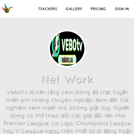
TEACHERS
GALLERY
PRICING
SIGN IN
Net Work
Vebotv là nền tảng xem bóng đá trực tuyến
miễn phí nhưng chuyên nghiệp, đem đến trải
nghiệm xem mượt mà, không giật lag. Người
dùng có thể theo dõi các giải đấu lớn như
Premier League, La Liga, Champions League
hay V-League ngay trên thiết bị di động hoặc