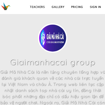
TEACHERS
GALLERY
PRICING
SIGN IN
Giaimanhacai group
Giải Mã Nhà Cái là nền tảng chuyên tổng hợp và
đánh giá khách quan về các nhà cái trực tuyến
tại Việt Nam và châu Á. Trang web liên tục cập
nhật danh sách top nhà cái uy tín, đồng thời
bóc phốt những địa chỉ có dấu hiệu gian lận để
bảo vệ người chơi. Ngoài ra, Giải Mã Nhà Cái còn